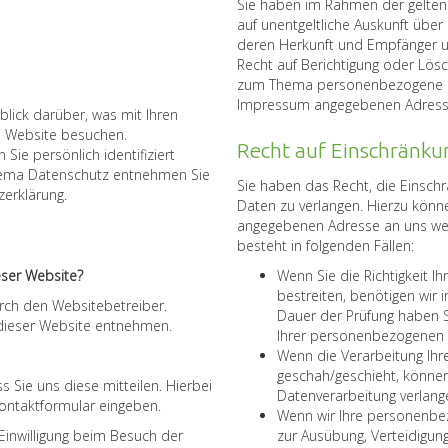
Sie haben im Rahmen der gelten
auf unentgeltliche Auskunft übe
deren Herkunft und Empfänger u
Recht auf Berichtigung oder Lös
zum Thema personenbezogene Dat
Impressum angegebenen Adress
lick darüber, was mit Ihren
e Website besuchen.
Recht auf Einschränku
ie persönlich identifiziert
hema Datenschutz entnehmen Sie
Sie haben das Recht, die Einsc
zerklärung.
Daten zu verlangen. Hierzu könn
angegebenen Adresse an uns wen
besteht in folgenden Fällen:
eser Website?
Wenn Sie die Richtigkeit 
bestreiten, benötigen wir i
urch den Websitebetreiber.
Dauer der Prüfung haben S
ieser Website entnehmen.
Ihrer personenbezogenen 
Wenn die Verarbeitung Ih
geschah/geschieht, können
Sie uns diese mitteilen. Hierbei
Datenverarbeitung verlang
 Kontaktformular eingeben.
Wenn wir Ihre personenbez
inwilligung beim Besuch der
zur Ausübung, Verteidigu