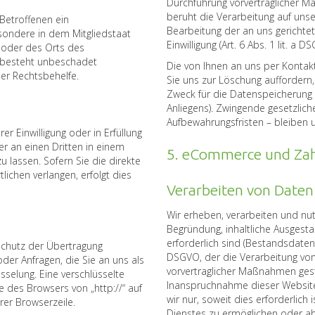
Durchführung vorvertraglicher Maß
beruht die Verarbeitung auf unse
Betroffenen ein
Bearbeitung der an uns gerichtete
sondere in dem Mitgliedstaat
Einwilligung (Art. 6 Abs. 1 lit. a
s oder des Orts des
 besteht unbeschadet
Die von Ihnen an uns per Kontak
her Rechtsbehelfe.
Sie uns zur Löschung auffordern,
Zweck für die Datenspeicherung e
Anliegens). Zwingende gesetzlic
Aufbewahrungsfristen – bleiben 
er Einwilligung oder in Erfüllung
er an einen Dritten in einem
5. eCommerce und Zah
lassen. Sofern Sie die direkte
ichen verlangen, erfolgt dies
Verarbeiten von Daten
Wir erheben, verarbeiten und nu
Begründung, inhaltliche Ausgest
erforderlich sind (Bestandsdaten).
Schutz der Übertragung
DSGVO, der die Verarbeitung von 
oder Anfragen, die Sie an uns als
vorvertraglicher Maßnahmen ges
sselung. Eine verschlüsselte
Inanspruchnahme dieser Website
 des Browsers von „http://“ auf
wir nur, soweit dies erforderlic
rer Browserzeile.
Dienstes zu ermöglichen oder a