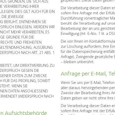
gespeichert. Diese Daten geben wi
 AUS GRÜNDEN, DIE SICH AUS
IE VERARBEITUNG IHRER
Die Verarbeitung dieser Daten erf
EGEN; DIES GILT AUCH FÜR EIN
sofern Ihre Anfrage mit der Erf
DIE JEWEILIGE
Durchführung vorvertraglicher Maß
NG BERUHT, ENTNEHMEN SIE
beruht die Verarbeitung auf unse
RSPRUCH EINLEGEN, WERDEN WIR
Bearbeitung der an uns gerichtete
ICHT MEHR VERARBEITEN, ES
Einwilligung (Art. 6 Abs. 1 lit. a
GE GRÜNDE FÜR DIE
Die von Ihnen im Kontaktformula
 RECHTE UND FREIHEITEN
zur Löschung auffordern, Ihre Ei
R GELTENDMACHUNG, AUSÜBUNG
für die Datenspeicherung entfäll
ERSPRUCH NACH ART. 21 ABS. 1
Anfrage). Zwingende gesetzlich
– bleiben unberührt.
BEITET, UM DIREKTWERBUNG ZU
WIDERSPRUCH GEGEN DIE
Anfrage per E-Mail, Te
OGENER DATEN ZUM ZWECKE
H FÜR DAS PROFILING, SOWEIT
Wenn Sie uns per E-Mail, Telefon 
STEHT. WENN SIE
aller daraus hervorgehenden p
NEN DATEN ANSCHLIESSEND
Zwecke der Bearbeitung Ihres Anl
ERWENDET (WIDERSPRUCH NACH
Daten geben wir nicht ohne Ihre E
Die Verarbeitung dieser Daten erf
sofern Ihre Anfrage mit der Erf
en Aufsichtsbehörde