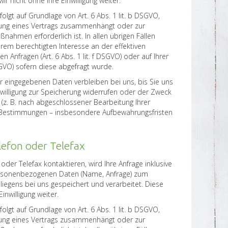
r nicht ohne Ihre Einwilligung weiter.
olgt auf Grundlage von Art. 6 Abs. 1 lit. b DSGVO,
üllung eines Vertrags zusammenhängt oder zur
nahmen erforderlich ist. In allen übrigen Fällen
rem berechtigten Interesse an der effektiven
n Anfragen (Art. 6 Abs. 1 lit. f DSGVO) oder auf Ihrer
 DSGVO) sofern diese abgefragt wurde.
r eingegebenen Daten verbleiben bei uns, bis Sie uns
nwilligung zur Speicherung widerrufen oder der Zweck
t (z. B. nach abgeschlossener Bearbeitung Ihrer
e Bestimmungen – insbesondere Aufbewahrungsfristen
lefon oder Telefax
oder Telefax kontaktieren, wird Ihre Anfrage inklusive
ersonenbezogenen Daten (Name, Anfrage) zum
iegens bei uns gespeichert und verarbeitet. Diese
inwilligung weiter.
olgt auf Grundlage von Art. 6 Abs. 1 lit. b DSGVO,
üllung eines Vertrags zusammenhängt oder zur