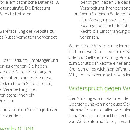
or allem technische Daten (z. B.
benötigen, haben Sie das 
itenaufrufs). Die Erfassung
Verarbeitung Ihrer person
Website betreten.
Wenn Sie einen Widerspruc
eine Abwägung zwischen I
Solange noch nicht festst
 Bereitstellung der Website zu
Recht, die Einschränkung 
res Nutzerverhaltens verwendet
verlangen.
Wenn Sie die Verarbeitung Ihre
dürfen diese Daten – von ihrer S
oder zur Geltendmachung, Ausü
ft über Herkunft, Empfänger und
zum Schutz der Rechte einer and
n zu erhalten. Sie haben
Gründen eines wichtigen öffentl
 dieser Daten zu verlangen.
Mitgliedstaats verarbeitet werde
teilt haben, können Sie diese
Außerdem haben Sie das Recht,
Widerspruch gegen We
 Verarbeitung Ihrer
en steht Ihnen ein
Der Nutzung von im Rahmen der 
örde zu.
Übersendung von nicht ausdrück
hutz können Sie sich jederzeit
Informationsmaterialien wird hie
uns wenden.
behalten sich ausdrücklich recht
von Werbeinformationen, etwa d
tworks (CDN)