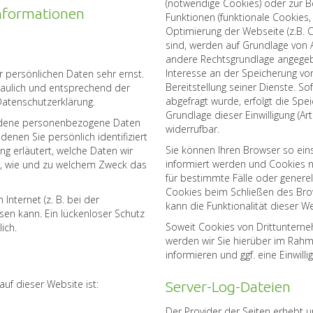
(notwendige Cookies) oder zur B
informationen
Funktionen (funktionale Cookies, 
Optimierung der Webseite (z.B. 
sind, werden auf Grundlage von Ar
andere Rechtsgrundlage angegebe
Interesse an der Speicherung von
r persönlichen Daten sehr ernst.
Bereitstellung seiner Dienste. So
aulich und entsprechend der
abgefragt wurde, erfolgt die Spe
Datenschutzerklärung.
Grundlage dieser Einwilligung (Art.
iedene personenbezogene Daten
widerrufbar.
nen Sie persönlich identifiziert
Sie können Ihren Browser so ein
g erläutert, welche Daten wir
informiert werden und Cookies n
ch, wie und zu welchem Zweck das
für bestimmte Fälle oder genere
Cookies beim Schließen des Brow
Internet (z. B. bei der
kann die Funktionalität dieser W
sen kann. Ein lückenloser Schutz
Soweit Cookies von Drittuntern
ich.
werden wir Sie hierüber im Rah
informieren und ggf. eine Einwill
auf dieser Website ist:
Server-Log-Dateien
Der Provider der Seiten erhebt 