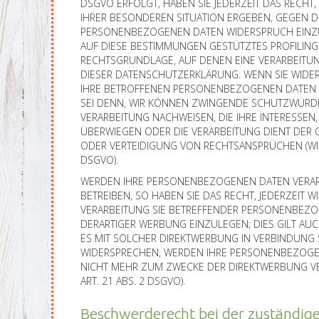
DSGVO ERFOLGT, HABEN SIE JEDERZEIT DAS RECHT,
IHRER BESONDEREN SITUATION ERGEBEN, GEGEN D
PERSONENBEZOGENEN DATEN WIDERSPRUCH EINZUL
AUF DIESE BESTIMMUNGEN GESTÜTZTES PROFILING. 
RECHTSGRUNDLAGE, AUF DENEN EINE VERARBEITU
DIESER DATENSCHUTZERKLÄRUNG. WENN SIE WIDE
IHRE BETROFFENEN PERSONENBEZOGENEN DATEN N
SEI DENN, WIR KÖNNEN ZWINGENDE SCHUTZWÜRDI
VERARBEITUNG NACHWEISEN, DIE IHRE INTERESSEN,
ÜBERWIEGEN ODER DIE VERARBEITUNG DIENT DE
ODER VERTEIDIGUNG VON RECHTSANSPRÜCHEN (WID
DSGVO).
WERDEN IHRE PERSONENBEZOGENEN DATEN VERAR
BETREIBEN, SO HABEN SIE DAS RECHT, JEDERZEIT 
VERARBEITUNG SIE BETREFFENDER PERSONENBEZ
DERARTIGER WERBUNG EINZULEGEN; DIES GILT AUC
ES MIT SOLCHER DIREKTWERBUNG IN VERBINDUNG 
WIDERSPRECHEN, WERDEN IHRE PERSONENBEZOGE
NICHT MEHR ZUM ZWECKE DER DIREKTWERBUNG V
ART. 21 ABS. 2 DSGVO).
Beschwerderecht bei der zuständig