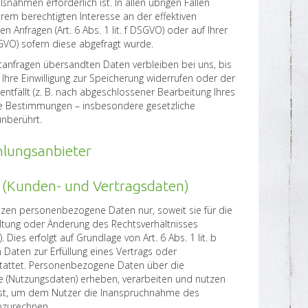
nahmen erforderlich ist. In allen übrigen Fällen
rem berechtigten Interesse an der effektiven
n Anfragen (Art. 6 Abs. 1 lit. f DSGVO) oder auf Ihrer
 DSGVO) sofern diese abgefragt wurde.
tanfragen übersandten Daten verbleiben bei uns, bis
 Ihre Einwilligung zur Speicherung widerrufen oder der
ntfällt (z. B. nach abgeschlossener Bearbeitung Ihres
he Bestimmungen – insbesondere gesetzliche
unberührt.
lungsanbieter
 (Kunden- und Vertragsdaten)
tzen personenbezogene Daten nur, soweit sie für die
altung oder Änderung des Rechtsverhältnisses
 Dies erfolgt auf Grundlage von Art. 6 Abs. 1 lit. b
Daten zur Erfüllung eines Vertrags oder
tattet. Personenbezogene Daten über die
 (Nutzungsdaten) erheben, verarbeiten und nutzen
h ist, um dem Nutzer die Inanspruchnahme des
bzurechnen.