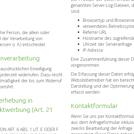
genannten Server-Log-Dateien, d
sind:
Browsertyp und Browserve
verwendetes Betriebssys
Referrer URL
sche Person, die allein oder
Hostname des zugreifend
 der Verarbeitung von
Uhrzeit der Serveranfrage
ssen o. Ä.) entscheidet.
IP-Adresse
enverarbeitung
Eine Zusammenführung dieser Da
vorgenommen.
ausdrücklichen Einwilligung
Die Erfassung dieser Daten erfolg
 jederzeit widerrufen. Dazu reicht
Websitebetreiber hat ein berecht
htmäßigkeit der bis zum Widerruf
Darstellung und der Optimierung
berührt.
erfasst werden.
erhebung in
Kontaktformular
ektwerbung (Art. 21
Wenn Sie uns per Kontaktformul
aus dem Anfrageformular inklus
zwecks Bearbeitung der Anfrage 
ART. 6 ABS. 1 LIT. E ODER F