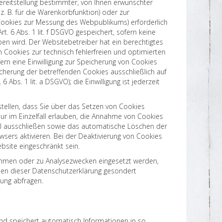
ereitstellung bestimmter, von Ihnen erwünschter
z. B. für die Warenkorbfunktion) oder zur
Cookies zur Messung des Webpublikums) erforderlich
t. 6 Abs. 1 lit. f DSGVO gespeichert, sofern keine
n wird. Der Websitebetreiber hat ein berechtigtes
 Cookies zur technisch fehlerfreien und optimierten
fern eine Einwilligung zur Speicherung von Cookies
icherung der betreffenden Cookies ausschließlich auf
 6 Abs. 1 lit. a DSGVO); die Einwilligung ist jederzeit
stellen, dass Sie über das Setzen von Cookies
ur im Einzelfall erlauben, die Annahme von Cookies
ll ausschließen sowie das automatische Löschen der
sers aktivieren. Bei der Deaktivierung von Cookies
ebsite eingeschränkt sein.
ehmen oder zu Analysezwecken eingesetzt werden,
men dieser Datenschutzerklärung gesondert
igung abfragen.
und speichert automatisch Informationen in so