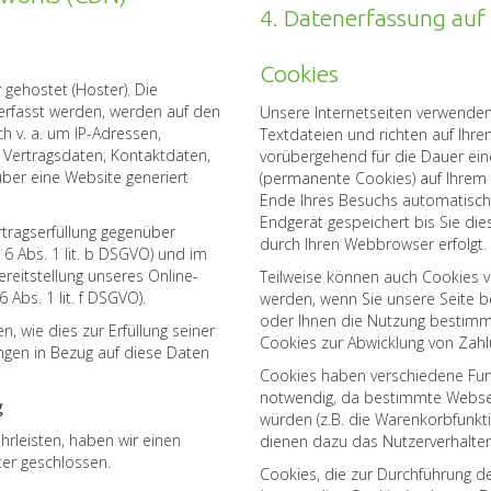
4. Datenerfassung auf
Cookies
 gehostet (Hoster). Die
erfasst werden, werden auf den
Unsere Internetseiten verwenden
h v. a. um IP-Adressen,
Textdateien und richten auf Ihr
Vertragsdaten, Kontaktdaten,
vorübergehend für die Dauer ein
ber eine Website generiert
(permanente Cookies) auf Ihrem
Ende Ihres Besuchs automatisch
Endgerät gespeichert bis Sie di
tragserfüllung gegenüber
durch Ihren Webbrowser erfolgt.
6 Abs. 1 lit. b DSGVO) und im
ereitstellung unseres Online-
Teilweise können auch Cookies 
 Abs. 1 lit. f DSGVO).
werden, wenn Sie unsere Seite be
oder Ihnen die Nutzung bestimmt
n, wie dies zur Erfüllung seiner
Cookies zur Abwicklung von Zahl
ungen in Bezug auf diese Daten
Cookies haben verschiedene Funk
notwendig, da bestimmte Websei
g
würden (z.B. die Warenkorbfunkt
rleisten, haben wir einen
dienen dazu das Nutzerverhalte
ter geschlossen.
Cookies, die zur Durchführung 